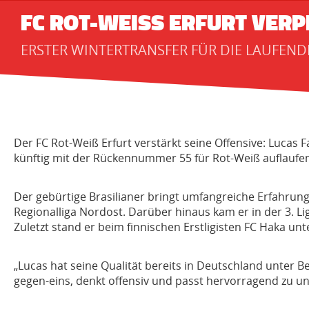
FC ROT-WEISS ERFURT VERPF
ERSTER WINTERTRANSFER FÜR DIE LAUFEND
Der FC Rot-Weiß Erfurt verstärkt seine Offensive: Lucas F
künftig mit der Rückennummer 55 für Rot-Weiß auflaufe
Der gebürtige Brasilianer bringt umfangreiche Erfahrung 
Regionalliga Nordost. Darüber hinaus kam er in der 3. Lig
Zuletzt stand er beim finnischen Erstligisten FC Haka un
„Lucas hat seine Qualität bereits in Deutschland unter Be
gegen-eins, denkt offensiv und passt hervorragend zu uns