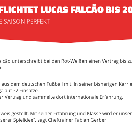
LICHTET LUCAS FALCÃO BIS 20
E SAISON PERFEKT
alcão unterschreibt bei den Rot-Weißen einen Vertrag bis zu
n.
aus dem deutschen Fußball mit. In seiner bisherigen Karrier
a auf 32 Einsätze.
ter Vertrag und sammelte dort internationale Erfahrung.
weis gestellt. Mit seiner Erfahrung und Klasse wird er unse
erer Spielidee“, sagt Cheftrainer Fabian Gerber.