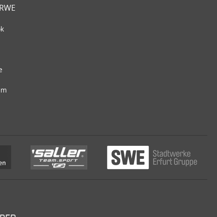
 RWE
ok
e
am