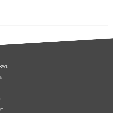
 RWE
ok
e
am