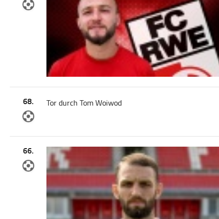
68.
Tor durch Tom Woiwod
66.