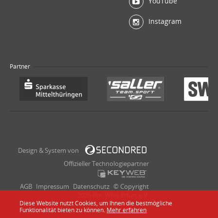
YouTube
Instagram
Partner
Design & System von
Offizieller Technologiepartner
AGB
Impressum
Datenschutz
© Copyright
2026 Rot-Weiß Erfurt e.V.
Diese Website nutzt Cookies, um Ihnen die bestmögliche
Funktionalität bieten zu können.
Mehr erfahren