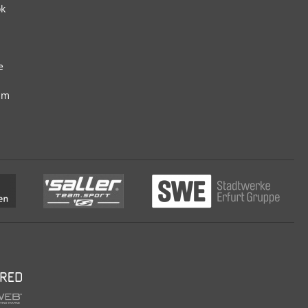
ok
e
am