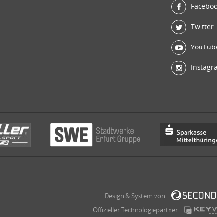
Facebo
Twitter
YouTub
Instagr
Design & System von
Offizieller Technologiepartner