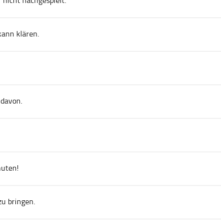
 nicht nachgespielt.
kann klären.
 davon.
nuten!
zu bringen.