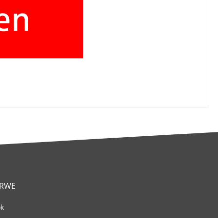
 RWE
ok