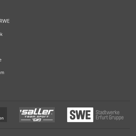
 RWE
ok
e
am