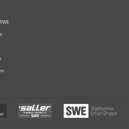
 RWE
ok
e
am