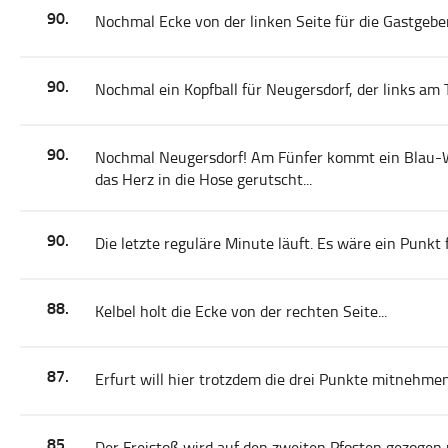
90.
Nochmal Ecke von der linken Seite für die Gastgeber.
90.
Nochmal ein Kopfball für Neugersdorf, der links am T
90.
Nochmal Neugersdorf! Am Fünfer kommt ein Blau-We
das Herz in die Hose gerutscht...
90.
Die letzte reguläre Minute läuft. Es wäre ein Punkt 
88.
Kelbel holt die Ecke von der rechten Seite...
87.
Erfurt will hier trotzdem die drei Punkte mitnehme
85.
Der Freistoß wird auf den zweiten Pfosten gezogen 