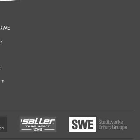
 RWE
ok
e
am